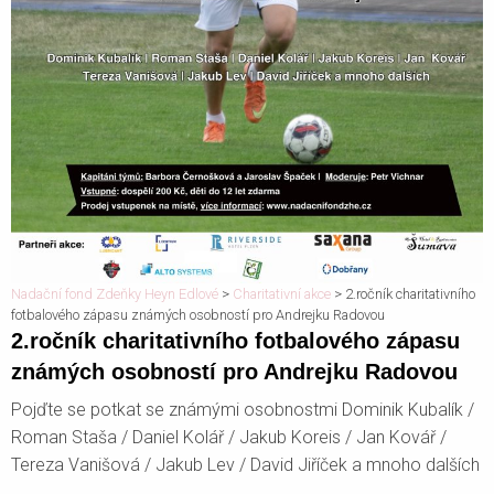
Nadační fond Zdeňky Heyn Edlové
>
Charitativní akce
>
2.ročník charitativního
fotbalového zápasu známých osobností pro Andrejku Radovou
2.ročník charitativního fotbalového zápasu
známých osobností pro Andrejku Radovou
Pojďte se potkat se známými osobnostmi Dominik Kubalík /
Roman Staša / Daniel Kolář / Jakub Koreis / Jan Kovář /
Tereza Vanišová / Jakub Lev / David Jiříček a mnoho dalších