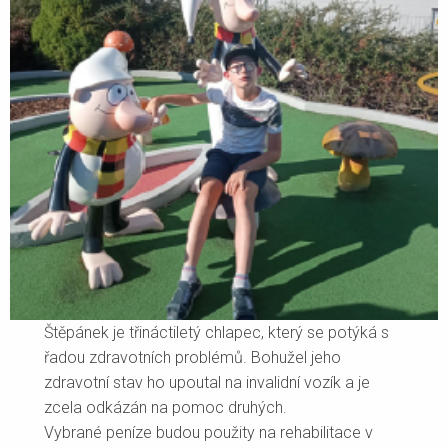
Štěpánek je třináctiletý chlapec, který se potýká s
řadou zdravotních problémů. Bohužel jeho
zdravotní stav ho upoutal na invalidní vozík a je
zcela odkázán na pomoc druhých.
Vybrané peníze budou použity na rehabilitace v