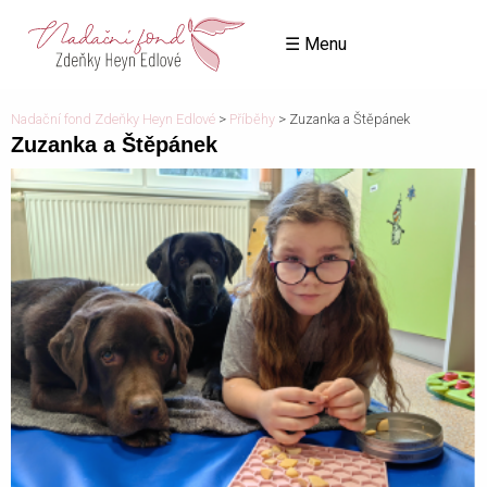
☰ Menu
Nadační fond Zdeňky Heyn Edlové
>
Příběhy
>
Zuzanka a Štěpánek
Zuzanka a Štěpánek